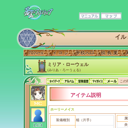
イル
ミリア・ローウェル
(みりあ・ろーうぇる)
このP
アイテム説明
ホーリーメイス
属
装備種別
槌（片手）
炎