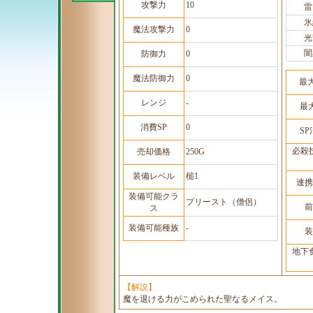
攻撃力
10
雷
氷
魔法攻撃力
0
光
闇
防御力
0
魔法防御力
0
最
レンジ
-
最
消費SP
0
S
必殺
売却価格
250G
装備レベル
槌1
連携
装備可能クラ
プリースト（僧侶）
前
ス
装備可能種族
-
装
地下
【解説】
魔を退ける力がこめられた聖なるメイス。