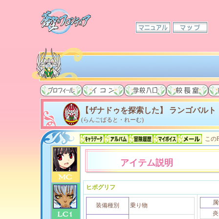
【ザナドゥを探索した】 ランゴバルト
(らんごばると・れーむ)
このP
アイテム説明
ヒポグリフ
属
装備種別
乗り物
炎