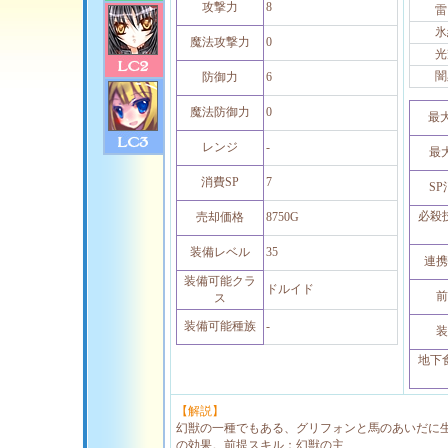
攻撃力
8
雷
氷
魔法攻撃力
0
光
闇
防御力
6
魔法防御力
0
最
レンジ
-
最
消費SP
7
S
必殺
売却価格
8750G
装備レベル
35
連携
装備可能クラ
ドルイド
前
ス
装備可能種族
-
装
地下
【解説】
幻獣の一種でもある、グリフォンと馬のあいだに
の効果。前提スキル：幻獣の主