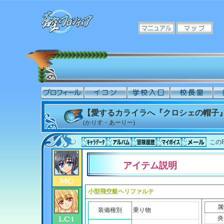
【愛するカライラへ『クロシェの帽子』
(かりす・あーりー)
このP
アイテム説明
小型飛空艇ヘリファルテ
属
装備種別
乗り物
炎