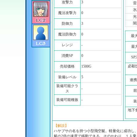
攻撃力
3
雷
氷
魔法攻撃力
0
光
闇
防御力
3
魔法防御力
0
最
レンジ
-
最
消費SP
0
S
必殺
売却価格
1500G
装備レベル
5
連携
装備可能クラ
-
前
ス
装備可能種族
-
装
地下
【解説】
ハヤブサの名を持つ小型飛空艇。軽量化に成功し
艇の2倍の速度で移動できる。そのかわり、１人乗