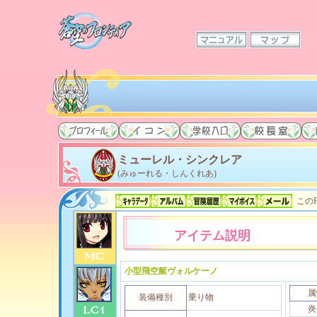
ミューレル・シンクレア
(みゅーれる・しんくれあ)
このP
アイテム説明
小型飛空艇ヴォルケーノ
属
装備種別
乗り物
炎