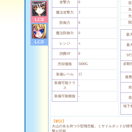
攻撃力
6
雷
氷
魔法攻撃力
3
光
闇
防御力
6
魔法防御力
0
最
レンジ
○
最
消費SP
0
S
必殺
売却価格
5000G
装備レベル
15
連携
装備可能クラ
-
前
ス
装備可能種族
-
装
地下
【解説】
火山の名を持つ小型飛空艇。ミサイルポッドが標
撃が可能。