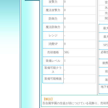
攻撃力
0
雷
氷
魔法攻撃力
0
光
闇
防御力
0
魔法防御力
1
最
レンジ
-
最
消費SP
0
S
必殺
売却価格
50G
装備レベル
1
連携
装備可能クラ
-
前
ス
装備可能種族
-
装
地下
【解説】
百合園学園の生徒が頭につけている花飾り。売却