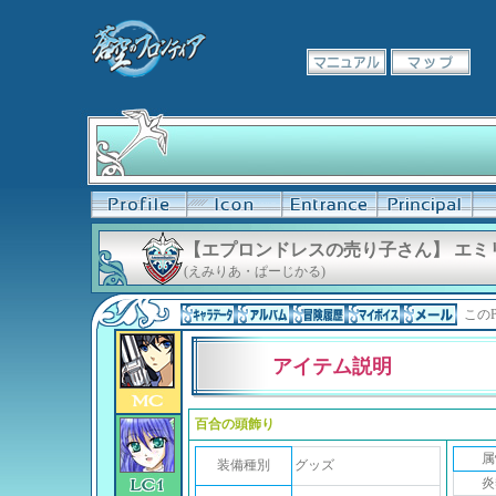
【エプロンドレスの売り子さん】 エミ
(えみりあ・ぱーじかる)
このP
アイテム説明
百合の頭飾り
属
装備種別
グッズ
炎