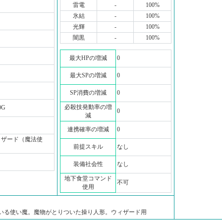
雷電
-
100%
氷結
-
100%
光輝
-
100%
闇黒
-
100%
最大HPの増減
0
最大SPの増減
0
SP消費の増減
0
必殺技発動率の増
0G
0
減
連携確率の増減
0
ィザード（魔法使
前提スキル
なし
）
装備社会性
なし
地下食堂コマンド
不可
使用
いる使い魔。魔物がとりついた操り人形。ウィザード用