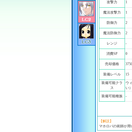
攻撃力
1
魔法攻撃力
1
防御力
2
魔法防御力
2
レンジ
-
消費SP
0
売却価格
375
装備レベル
15
装備可能クラ
ウ
ス
い
装備可能種族
-
【解説】
マホロバの術師が用