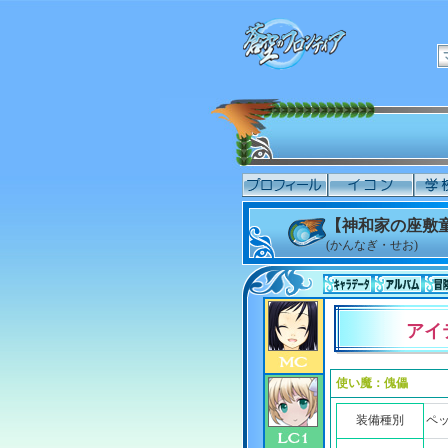
【神和家の座敷童
(かんなぎ・せお)
アイ
使い魔：傀儡
装備種別
ペ