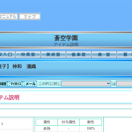
蒼空学園
アイテム説明
子】 神和 瀬織
このPCに対し
は
テム説明
属性
付与属性
耐性
ット
炎熱
-
100%