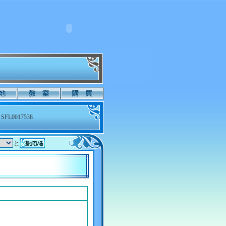
SFL0017538
と