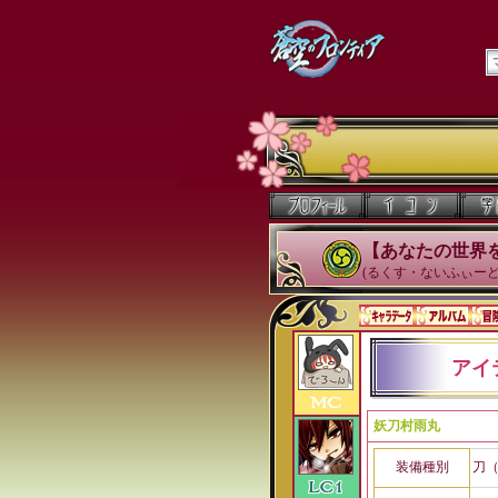
【あなたの世界
(るくす・ないふぃーど
アイ
妖刀村雨丸
装備種別
刀