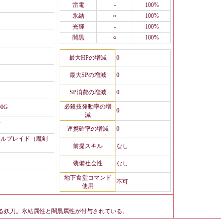
雷電
-
100%
氷結
○
100%
光輝
-
100%
闇黒
○
100%
最大HPの増減
0
最大SPの増減
0
SP消費の増減
0
必殺技発動率の増
00G
0
減
7
連携確率の増減
0
ェルブレイド（魔剣
前提スキル
なし
）
装備社会性
なし
地下食堂コマンド
不可
使用
る妖刀。氷結属性と闇黒属性が付与されている。