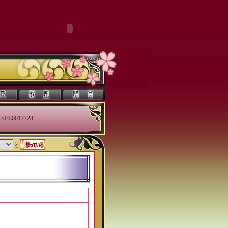
SFL0017728
と