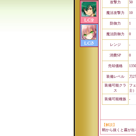
攻撃力
50
魔法攻撃力
10
防御力
1
魔法防御力
0
レンジ
-
消費SP
0
売却価格
135
装備レベル
刀2
装備可能クラ
フ
ス
士
装備可能種族
-
【解説】
鞘から抜くと霧が出