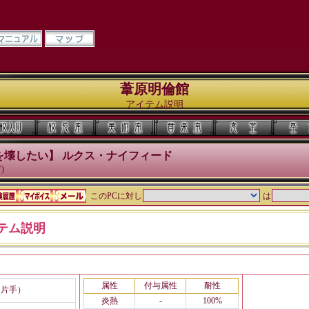
葦原明倫館
アイテム説明
を壊したい】 ルクス・ナイフィード
)
このPCに対し
は
テム説明
属性
付与属性
耐性
（片手）
炎熱
-
100%