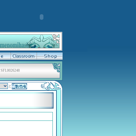
SFL0026248
と