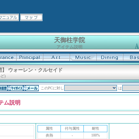
天御柱学院
アイテム説明
間】 ウォーレン・クルセイド
ど)
このPCに対し
は
テム説明
属性
付与属性
耐性
炎熱
-
100%