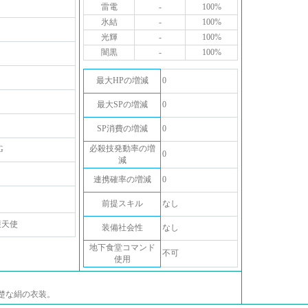
雷電
-
100%
氷結
-
100%
光輝
-
100%
闇黒
-
100%
最大HPの増減
0
最大SPの増減
0
SP消費の増減
0
必殺技発動率の増
G
0
減
連携確率の増減
0
前提スキル
なし
護天使
装備社会性
なし
地下食堂コマンド
不可
使用
楚な絹の衣装。