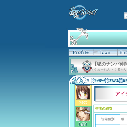
【聡のナンパ仲
(うぉーれん・くるせい
アイ
聖者の絹衣
装備種別
服