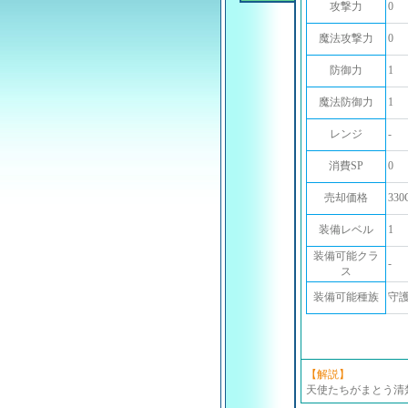
攻撃力
0
魔法攻撃力
0
防御力
1
魔法防御力
1
レンジ
-
消費SP
0
売却価格
330
装備レベル
1
装備可能クラ
-
ス
装備可能種族
守
【解説】
天使たちがまとう清