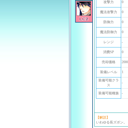
攻撃力
0
魔法攻撃力
0
防御力
0
魔法防御力
0
レンジ
-
消費SP
0
売却価格
200
装備レベル
1
装備可能クラ
-
ス
装備可能種族
-
【解説】
いわゆる長ズボン。