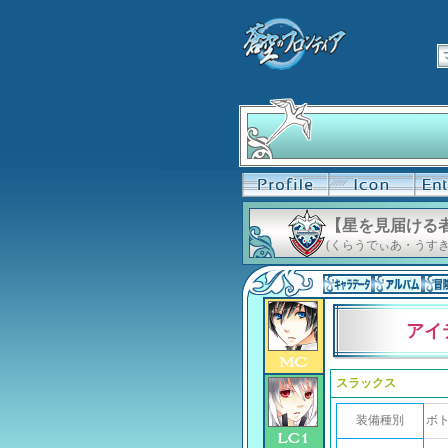
【星を見届ける
(くらうでぃあ・うすき
アイ
スラックス
装備種別
ボ