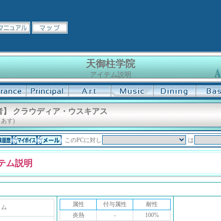
天御柱学院
アイテム説明
者】 クラウディア・ウスキアス
あす)
このPCに対し
は
テム説明
属性
付与属性
耐性
トム
炎熱
-
100%