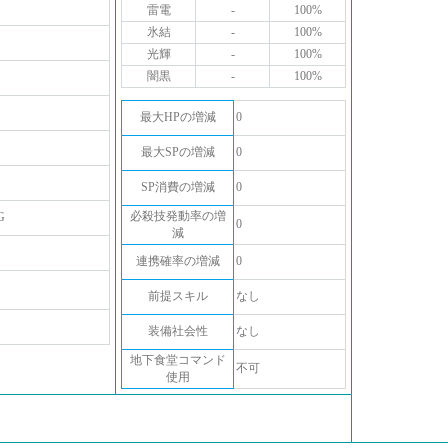
雷電
-
100%
氷結
-
100%
光輝
-
100%
闇黒
-
100%
最大HPの増減
0
最大SPの増減
0
SP消費の増減
0
必殺技発動率の増
G
0
減
連携確率の増減
0
前提スキル
なし
装備社会性
なし
地下食堂コマンド
不可
使用