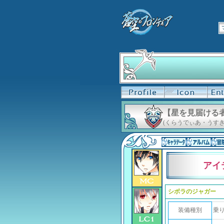
【星を見届ける
(くらうでぃあ・うすき
アイ
シボラのジャガー
装備種別
乗