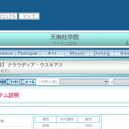
天御柱学院
アイテム説明
者】 クラウディア・ウスキアス
あす)
このPCに対し
は
テム説明
属性
付与属性
耐性
り物
炎熱
-
100%