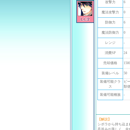
攻撃力
6
魔法攻撃力
0
防御力
6
魔法防御力
0
レンジ
-
消費SP
24
売却価格
150
装備レベル
50
装備可能クラ
ビ
ス
獣
装備可能種族
-
【解説】
シボラから持ち込ま
毛並みが美しく、金