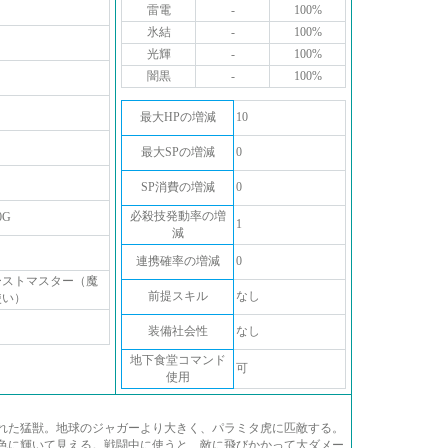
雷電
-
100%
氷結
-
100%
光輝
-
100%
闇黒
-
100%
最大HPの増減
10
最大SPの増減
0
SP消費の増減
0
必殺技発動率の増
0G
1
減
連携確率の増減
0
ーストマスター（魔
前提スキル
なし
使い）
装備社会性
なし
地下食堂コマンド
可
使用
れた猛獣。地球のジャガーより大きく、パラミタ虎に匹敵する。
色に輝いて見える。戦闘中に使うと、敵に飛びかかって大ダメー