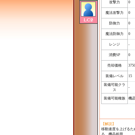
攻撃力
0
魔法攻撃力
0
防御力
0
魔法防御力
0
レンジ
-
消費SP
0
売却価格
375
装備レベル
15
装備可能クラ
-
ス
装備可能種族
機
【解説】
移動速度を上げるた
る。機晶姫用