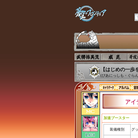
【はじめの一歩
(ぴあにっしも・ぐらん
アイ
加速ブースター
装備種別
グ