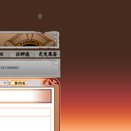
SFL0040962
と