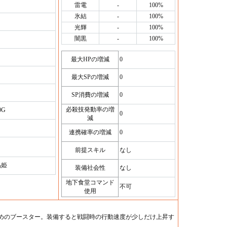
雷電
-
100%
氷結
-
100%
光輝
-
100%
闇黒
-
100%
最大HPの増減
0
最大SPの増減
0
SP消費の増減
0
必殺技発動率の増
0G
0
減
連携確率の増減
0
前提スキル
なし
晶姫
装備社会性
なし
地下食堂コマンド
不可
使用
めのブースター。装備すると戦闘時の行動速度が少しだけ上昇す