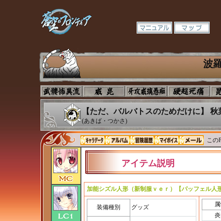
波
【ただ、バルバトスのためだけに】 秋
(あきば・つかさ)
このP
アイテム説明
加能シズル人形（新制服ｖｅｒ）【パッフェル人
属
装備種別
グッズ
炎