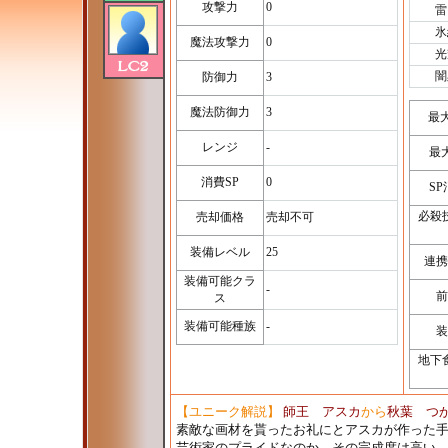
攻撃力
0
雷
氷
魔法攻撃力
0
光
闇
防御力
3
魔法防御力
3
最
レンジ
-
最
消費SP
0
S
必殺
売却価格
売却不可
装備レベル
25
連携
装備可能クラ
-
前
ス
装備可能種族
-
装
地下
【ユニーク解説】
師王 アスカ
から
秋葉 つ
素敵な画材を貰ったお礼にとアスカが作った
芸術家のプライドなのか、その完成度は高い