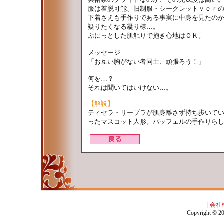
服は着脱可能、旧制服・シークレットｖｅｒ
下着さえも手作りである事実に中身を見たの
疑りたくなる凝り様…。
ぷにっとした肌触りで抱き心地はＯＫ。
メッセージ
「お互い胸がない者同士、頑張ろう！」
何を…？
それは聞いてはいけない…。
【解説】
ティセラ・リーブラが肌身離さず持ち歩いて
ったマスコット人形。パッフェルの手作りら
|
会社
Copyright © 201