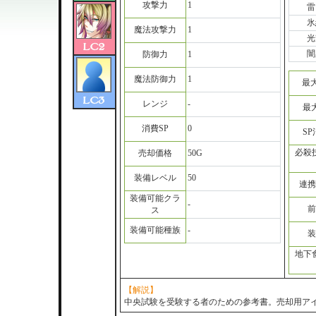
攻撃力
1
雷
氷
魔法攻撃力
1
光
闇
防御力
1
魔法防御力
1
最
レンジ
-
最
消費SP
0
S
必殺
売却価格
50G
装備レベル
50
連携
装備可能クラ
-
前
ス
装備可能種族
-
装
地下
【解説】
中央試験を受験する者のための参考書。売却用ア