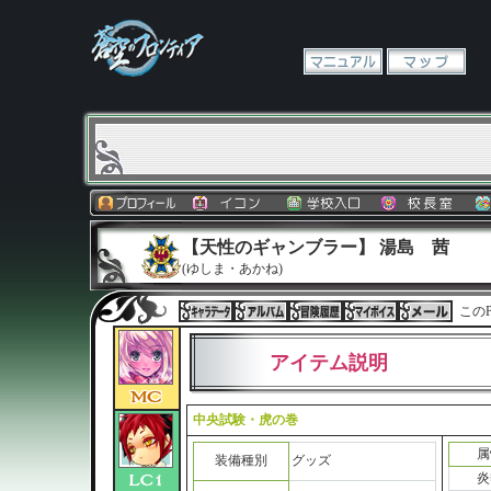
【天性のギャンブラー】 湯島 茜
(ゆしま・あかね)
このP
アイテム説明
中央試験・虎の巻
属
装備種別
グッズ
炎