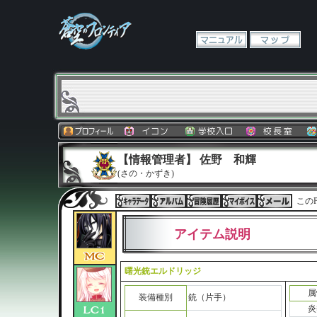
【情報管理者】 佐野 和輝
(さの・かずき)
このP
アイテム説明
曙光銃エルドリッジ
属
装備種別
銃（片手）
炎