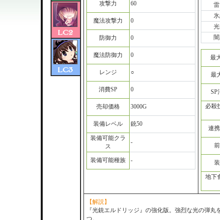
攻撃力
60
雷
氷
魔法攻撃力
0
光
闇
防御力
0
魔法防御力
0
最
レンジ
○
最
消費SP
0
S
必殺
売却価格
3000G
装備レベル
銃50
連携
装備可能クラ
-
前
ス
装備可能種族
-
装
地下
【解説】
『光銃エルドリッジ』の強化版。強烈な光の弾丸
つ。