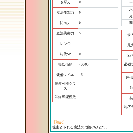
攻撃力
0
雷
氷
魔法攻撃力
0
光
闇
防御力
0
魔法防御力
5
最
レンジ
-
最
消費SP
0
S
必殺
売却価格
4000G
装備レベル
16
連携
装備可能クラ
-
前
ス
装備可能種族
-
装
地下
【解説】
秘宝とされる魔法の指輪のひとつ。