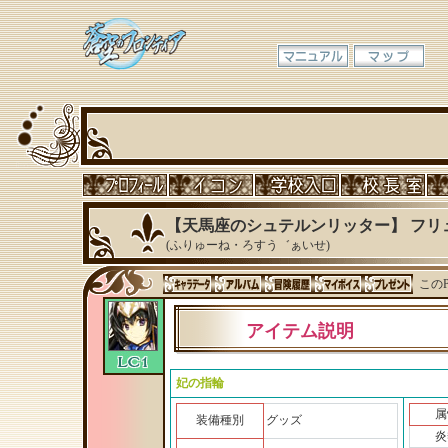
【天馬座のシュテルンリッター】 フリ
(ふりゅーね・ろすう゛ぁいせ)
このP
アイテム説明
妃の指輪
属
装備種別
グッズ
炎