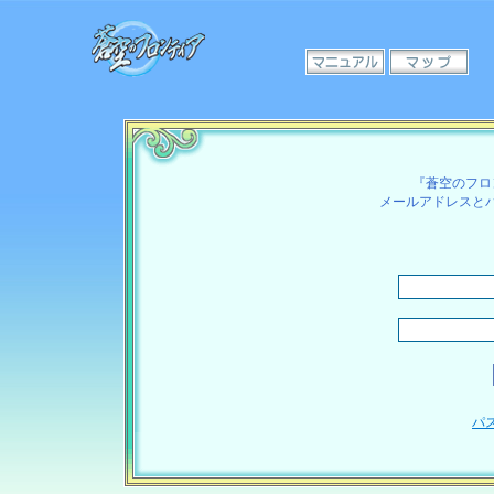
『蒼空のフロ
メールアドレスと
パ