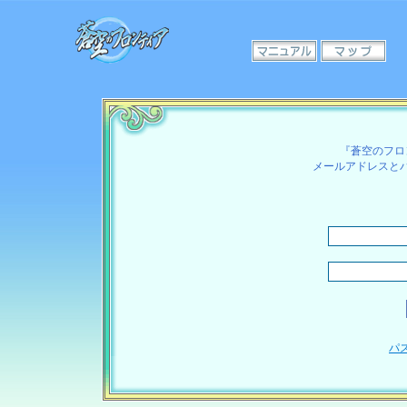
『蒼空のフロ
メールアドレスと
パ