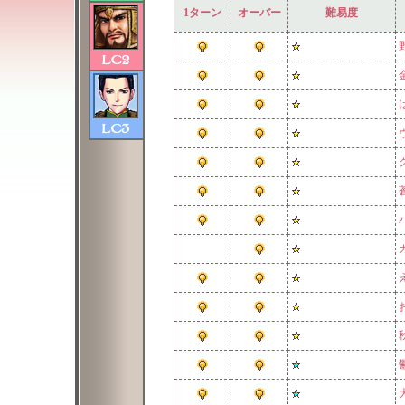
1ターン
オーバー
難易度