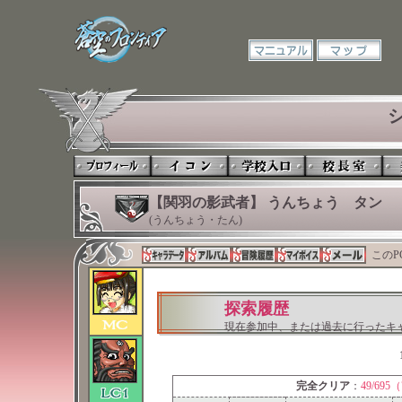
【関羽の影武者】 うんちょう タン
(うんちょう・たん)
このP
探索履歴
現在参加中、または過去に行ったキ
完全クリア
：
49/695