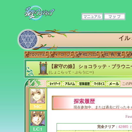
イル
【家守の娘】 ショコラッテ・ブラウニ
(しょこらって・ぶらうにー)
このP
探索履歴
現在参加中、または過去に行ったキ
First
完全クリア
：
42/695