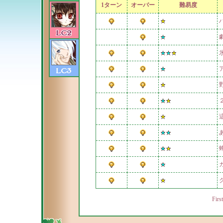
1ターン
オーバー
難易度
First