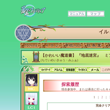
イル
【かわいい魔道書】 『地底迷宮』 ミ
(ちていめいきゅう・みふぁ)
このP
探索履歴
現在参加中、または過去に行ったキ
1
|
2
|
完全クリ