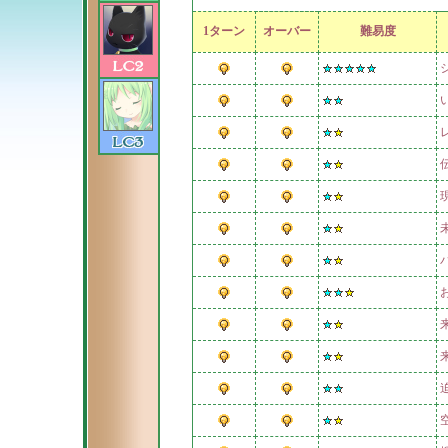
1ターン
オーバー
難易度