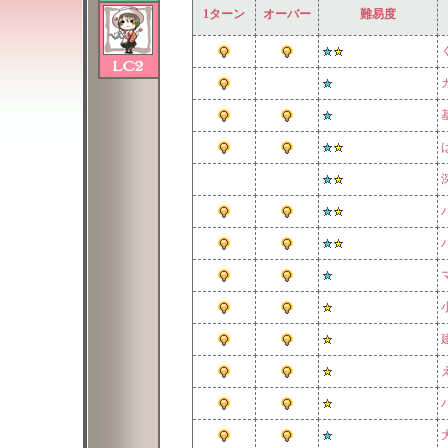
1ターン
オーバー
難易度