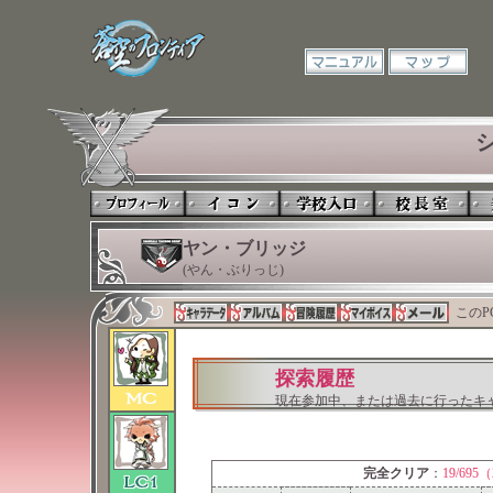
ヤン・ブリッジ
(やん・ぶりっじ)
このP
探索履歴
現在参加中、または過去に行ったキ
完全クリア
：
19/695