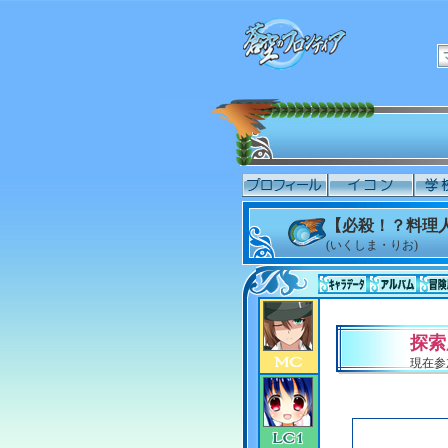
【必殺！？料理人
(いくしま・りお)
探索
現在参