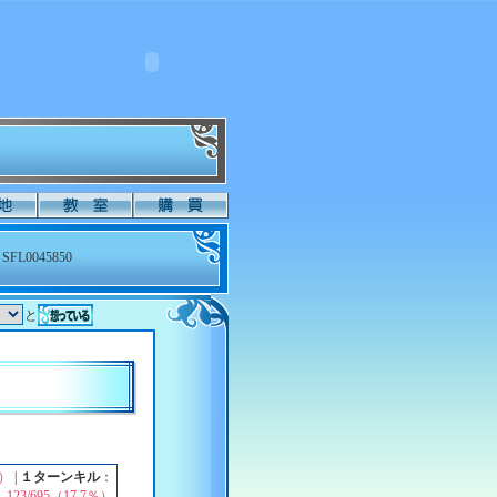
SFL0045850
と
％）
|
１ターンキル
：
123/695（17.7％）