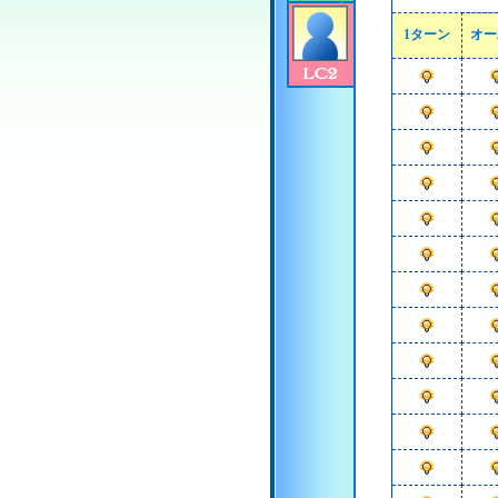
1ターン
オー