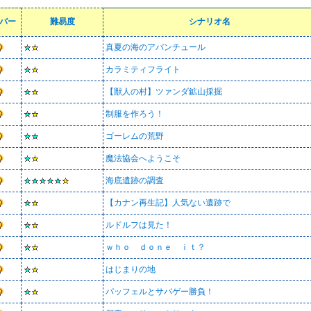
バー
難易度
シナリオ名
真夏の海のアバンチュール
カラミティフライト
【獣人の村】ツァンダ鉱山採掘
制服を作ろう！
ゴーレムの荒野
魔法協会へようこそ
海底遺跡の調査
【カナン再生記】人気ない遺跡で
ルドルフは見た！
ｗｈｏ ｄｏｎｅ ｉｔ？
はじまりの地
パッフェルとサバゲー勝負！