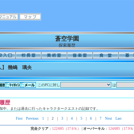
蒼空学園
探索履歴
】 幾嶋 璃央
このPCに対し
は
履歴
加中、または過去に行ったキャラクタークエストの記録です。
First
Previous
1
|
2
|
3
|
4
|
5
|
6
|
7
Next
Last
完全クリア
：
122/695（17.6％）
|
オーバーキル
：
124/695（17.9