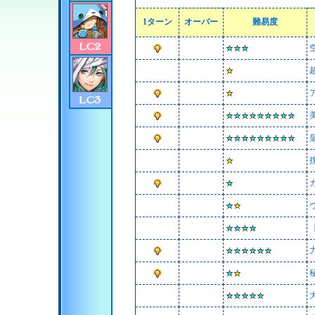
1ターン
オーバー
難易度