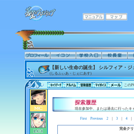
【新しい生命の誕生】 シルフィア・ジ
(しるふぃあ・じぇにあす)
このP
探索履歴
現在参加中、または過去に行ったキ
First
Previous
2
|
3
|
4
完全クリ