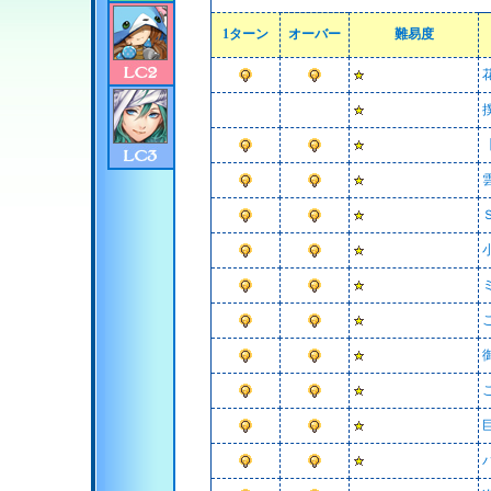
1ターン
オーバー
難易度