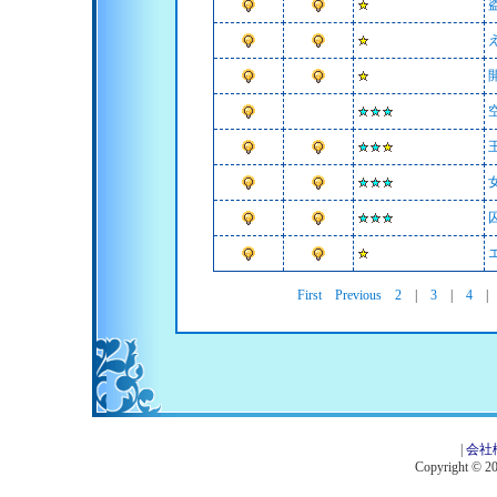
First
Previous
2
|
3
|
4
|
会社
Copyright © 201