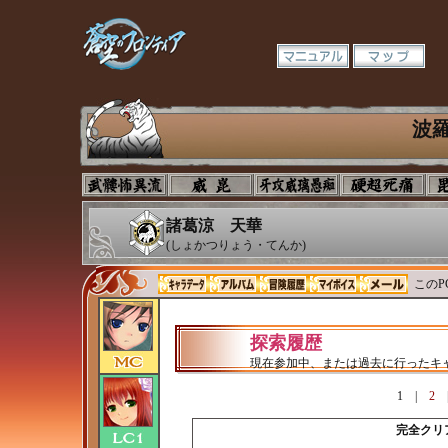
波
諸葛涼 天華
(しょかつりょう・てんか)
このP
探索履歴
現在参加中、または過去に行ったキ
1
|
2
完全クリ