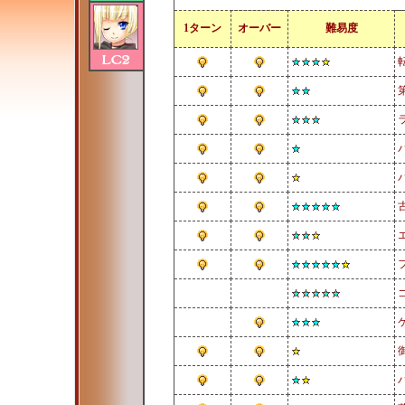
1ターン
オーバー
難易度