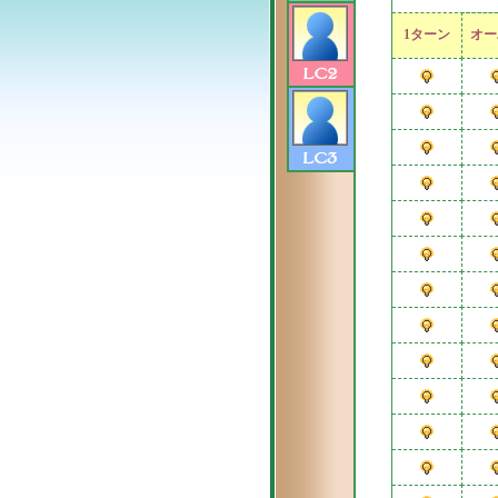
1ターン
オー