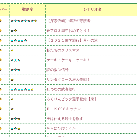
バー
難易度
シナリオ名
【探索依頼】遺跡の守護者
蒼フロ３周年おめでとう！
【２０２１修学旅行】月への港
私たちのクリスマス
ケーキ・ケーキ・ケーキ！
謎の救助信号
サンタクロース潜入作戦！
せつなの武者修行
ろくりんピック選手登録【東】
ＲＩＫＯ’Ｓキッチン
王は仕える騎士を欲す
そらにひびくうた