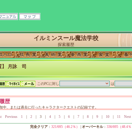
イルミンスール魔法学校
探索履歴
】 月詠 司
このPCに対し
は
履歴
加中、または過去に行ったキャラクタークエストの記録です。
st
Previous
1
|
2
|
3
|
4
|
5
|
6
|
7
|
8
|
9
|
10
|
11
Next
完全クリア
：
321/695（46.2％）
|
オーバーキル
：
336/695（48.4