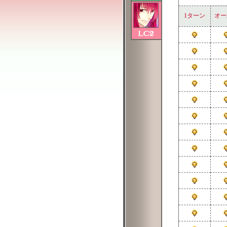
1ターン
オー