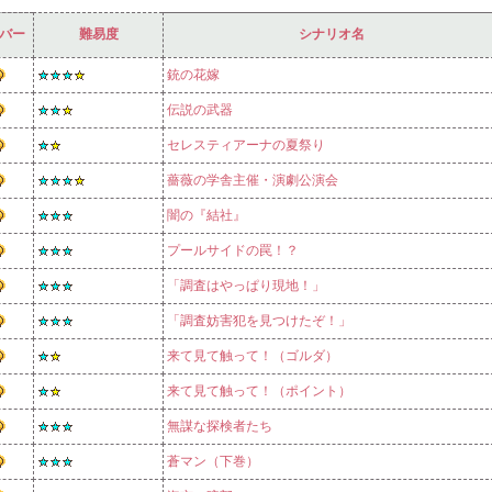
バー
難易度
シナリオ名
銃の花嫁
伝説の武器
セレスティアーナの夏祭り
薔薇の学舎主催・演劇公演会
闇の『結社』
プールサイドの罠！？
「調査はやっぱり現地！」
「調査妨害犯を見つけたぞ！」
来て見て触って！（ゴルダ）
来て見て触って！（ポイント）
無謀な探検者たち
蒼マン（下巻）