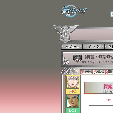
【特技：無茶無
(れりうす・あいぜんう
探索
現在参
First