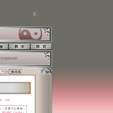
SFM0043497
と
xt
Last
％）
|
１ターンキル
：
381/695（54.9％）