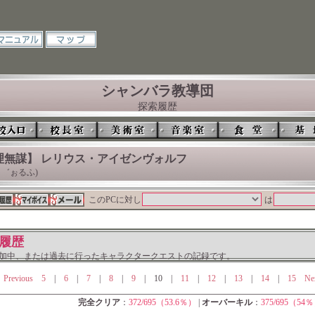
シャンバラ教導団
探索履歴
理無謀】 レリウス・アイゼンヴォルフ
゛ぉるふ)
このPCに対し
は
履歴
加中、または過去に行ったキャラクタークエストの記録です。
Previous
5
|
6
|
7
|
8
|
9
|
10
|
11
|
12
|
13
|
14
|
15
Ne
完全クリア
：
372/695（53.6％）
|
オーバーキル
：
375/695（54