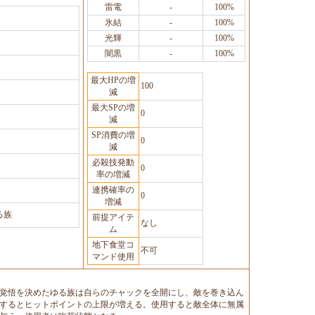
雷電
-
100%
氷結
-
100%
光輝
-
100%
闇黒
-
100%
最大HPの増
100
減
最大SPの増
0
減
SP消費の増
0
減
必殺技発動
0
率の増減
連携確率の
0
増減
る族
前提アイテ
なし
ム
地下食堂コ
不可
マンド使用
覚悟を決めたゆる族は自らのチャックを全開にし、敵を巻き込ん
するとヒットポイントの上限が増える。使用すると敵全体に無属