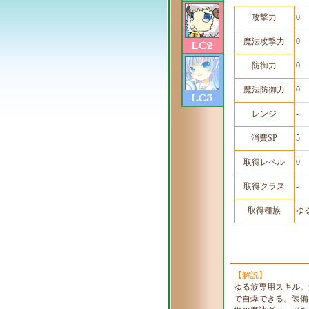
攻撃力
0
魔法攻撃力
0
防御力
0
魔法防御力
0
レンジ
-
消費SP
5
取得レベル
0
取得クラス
-
取得種族
ゆ
【解説】
ゆる族専用スキル。
で自爆できる。装備