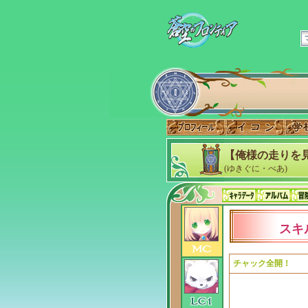
【俺様の走りを
(ゆきぐに・べあ)
スキ
チャック全開！