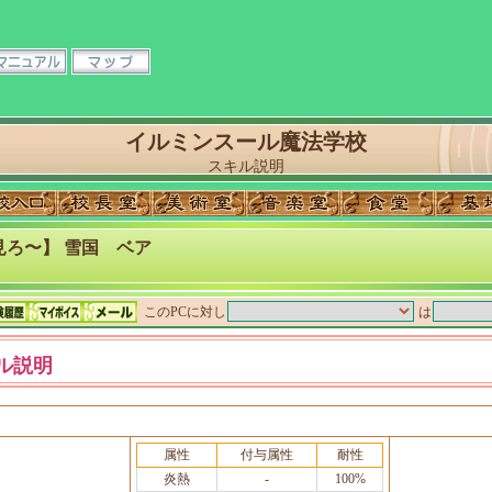
イルミンスール魔法学校
スキル説明
見ろ〜】 雪国 ベア
このPCに対し
は
ル説明
属性
付与属性
耐性
炎熱
-
100%