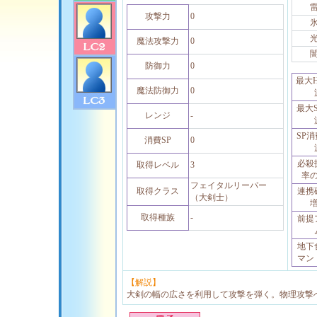
攻撃力
0
魔法攻撃力
0
防御力
0
最大
魔法防御力
0
最大
レンジ
-
SP
消費SP
0
必殺
取得レベル
3
率
フェイタルリーパー
取得クラス
連携
（大剣士）
取得種族
-
前提
地下
マン
【解説】
大剣の幅の広さを利用して攻撃を弾く。物理攻撃