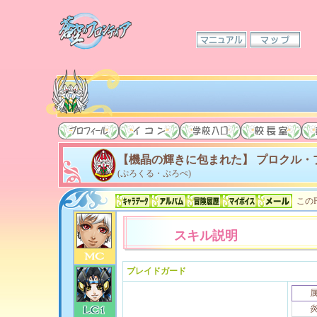
【機晶の輝きに包まれた】 プロクル・
(ぷろくる・ぷろぺ)
このP
スキル説明
ブレイドガード