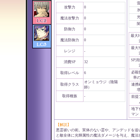
攻撃力
0
魔法攻撃力
0
防御力
0
最大
魔法防御力
0
最大
レンジ
-
SP
消費SP
32
必殺
取得レベル
6
率
オンミョウジ（陰陽
取得クラス
連携
師）
取得種族
-
前提
地下
マン
【解説】
悪霊祓いの術。実体のない霊や、アンデッドを追
と敵全体に光輝属性の魔法ダメージを与え、魔法