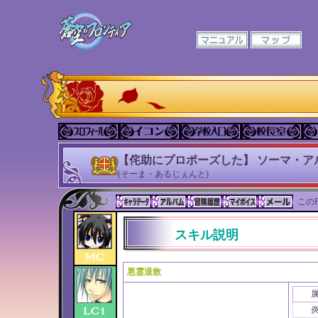
【侘助にプロポーズした】 ソーマ・ア
(そーま・あるじぇんと)
このP
スキル説明
悪霊退散