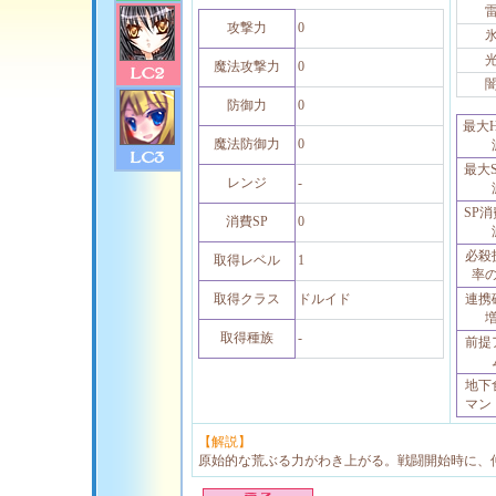
攻撃力
0
魔法攻撃力
0
防御力
0
最大
魔法防御力
0
最大
レンジ
-
SP
消費SP
0
必殺
取得レベル
1
率
取得クラス
ドルイド
連携
取得種族
-
前提
地下
マン
【解説】
原始的な荒ぶる力がわき上がる。戦闘開始時に、