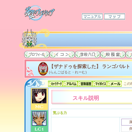
【ザナドゥを探索した】 ランゴバルト
(らんごばると・れーむ)
このP
スキル説明
荒ぶる力