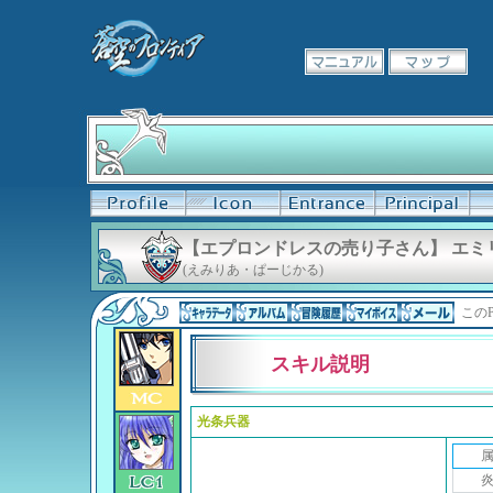
【エプロンドレスの売り子さん】 エミ
(えみりあ・ぱーじかる)
このP
スキル説明
光条兵器