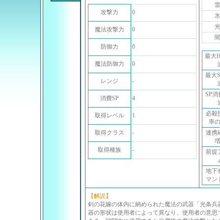
攻撃力
0
魔法攻撃力
0
防御力
0
最大
魔法防御力
0
最大
レンジ
-
SP
消費SP
4
必殺
取得レベル
1
率
取得クラス
-
連携
取得種族
-
前提
地下
マン
【解説】
剣の花嫁の体内に納められた魔法の武器「光条兵
器の形状は使用者によって異なり、使用者の意思