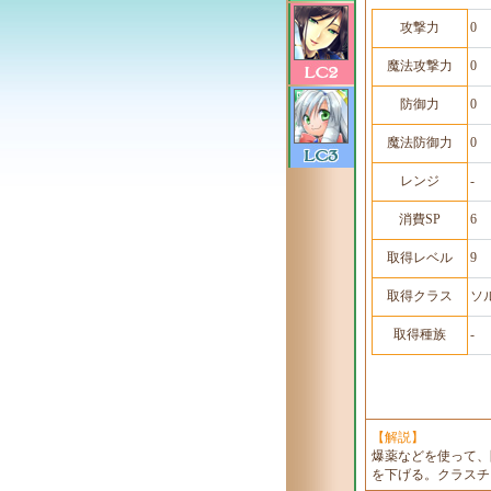
攻撃力
0
魔法攻撃力
0
防御力
0
魔法防御力
0
レンジ
-
消費SP
6
取得レベル
9
取得クラス
ソ
取得種族
-
【解説】
爆薬などを使って、
を下げる。クラスチ