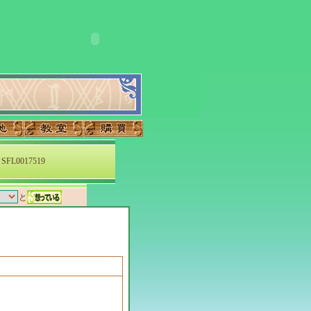
SFL0017519
と