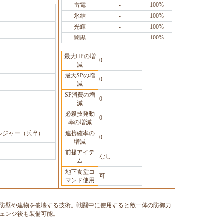
雷電
-
100%
氷結
-
100%
光輝
-
100%
闇黒
-
100%
最大HPの増
0
減
最大SPの増
0
減
SP消費の増
0
減
必殺技発動
0
率の増減
ルジャー（兵卒）
連携確率の
0
増減
前提アイテ
なし
ム
地下食堂コ
可
マンド使用
防壁や建物を破壊する技術。戦闘中に使用すると敵一体の防御力
ェンジ後も装備可能。