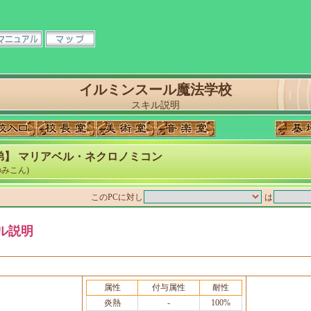
イルミンスール魔法学校
スキル説明
弟】 マリアベル・ネクロノミコン
みこん)
このPCに対し
は
ル説明
属性
付与属性
耐性
炎熱
-
100%