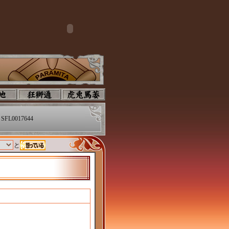
SFL0017644
と