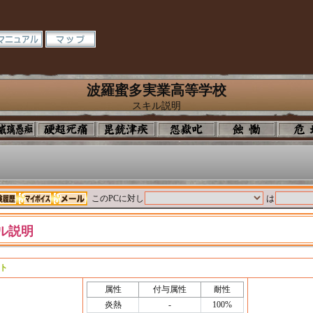
波羅蜜多実業高等学校
スキル説明
このPCに対し
は
ル説明
ト
属性
付与属性
耐性
炎熱
-
100%