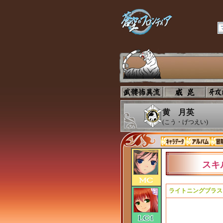
黄 月英
(こう・げつえい)
スキ
ライトニングブラス