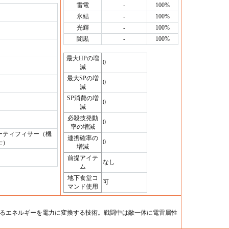
雷電
-
100%
氷結
-
100%
光輝
-
100%
闇黒
-
100%
最大HPの増
0
減
最大SPの増
0
減
SP消費の増
0
減
必殺技発動
0
率の増減
ーティフィサー（機
連携確率の
0
士）
増減
前提アイテ
なし
ム
地下食堂コ
可
マンド使用
るエネルギーを電力に変換する技術。戦闘中は敵一体に電雷属性