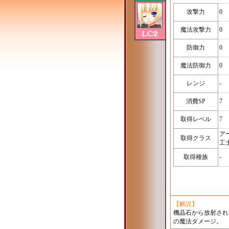
攻撃力
0
魔法攻撃力
0
防御力
0
魔法防御力
0
レンジ
-
消費SP
7
取得レベル
7
ア
取得クラス
工
取得種族
-
【解説】
機晶石から放射され
の魔法ダメージ。