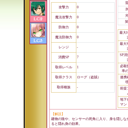
攻撃力
0
魔法攻撃力
0
防御力
0
最大
魔法防御力
0
最大
レンジ
-
SP
消費SP
7
必殺
取得レベル
1
率
取得クラス
ローグ（盗賊）
連携
取得種族
-
前提
地下
マン
【解説】
建物の陰や、センサーの死角に入り、身を隠しな
ると隠れ身の効果。