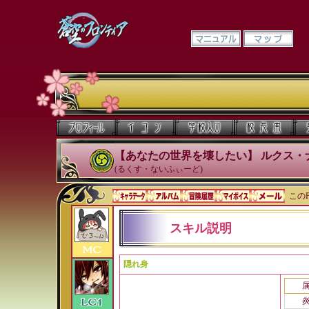
【あなたの世界を壊したい】 ルクス・
(るくす・ないふぃーど)
このP
スキル説明
隠れ身