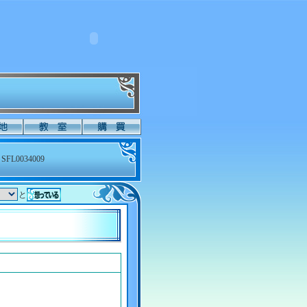
SFL0034009
と