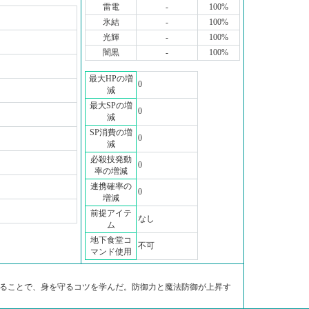
雷電
-
100%
氷結
-
100%
光輝
-
100%
闇黒
-
100%
最大HPの増
0
減
最大SPの増
0
減
SP消費の増
0
減
必殺技発動
0
率の増減
連携確率の
0
増減
前提アイテ
なし
ム
地下食堂コ
不可
マンド使用
ることで、身を守るコツを学んだ。防御力と魔法防御が上昇す