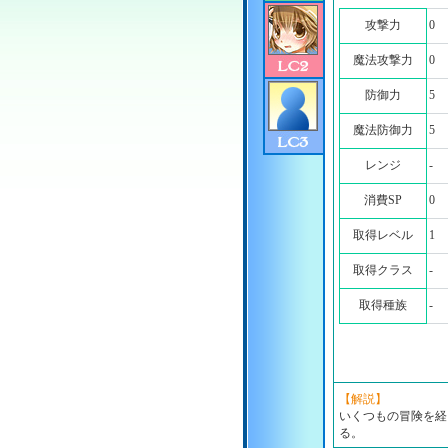
攻撃力
0
魔法攻撃力
0
防御力
5
魔法防御力
5
レンジ
-
消費SP
0
取得レベル
1
取得クラス
-
取得種族
-
【解説】
いくつもの冒険を経
る。