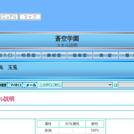
蒼空学園
スキル説明
烏 玉兎
このPCに対し
は
ル説明
属性
付与属性
耐性
炎熱
-
100%