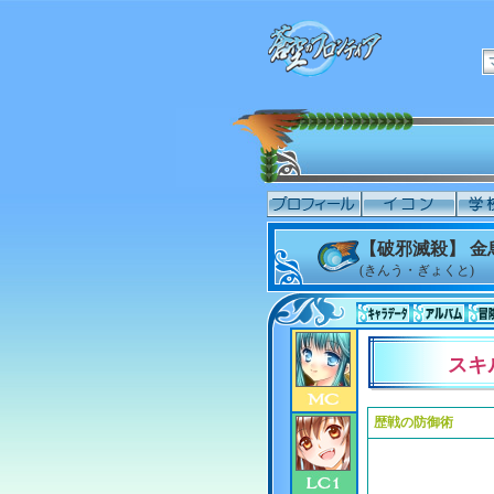
【破邪滅殺】 金
(きんう・ぎょくと)
スキ
歴戦の防御術