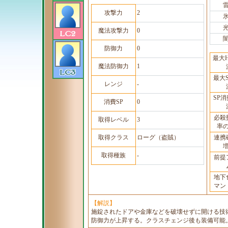
攻撃力
2
魔法攻撃力
0
防御力
0
最大
魔法防御力
1
最大
レンジ
-
SP
消費SP
0
必殺
取得レベル
3
率
取得クラス
ローグ（盗賊）
連携
取得種族
-
前提
地下
マン
【解説】
施錠されたドアや金庫などを破壊せずに開ける技
防御力が上昇する。クラスチェンジ後も装備可能