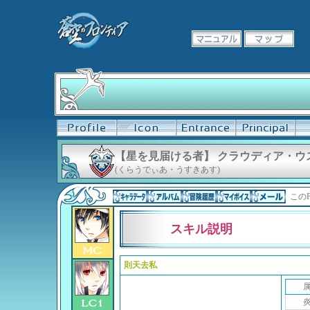
【星を見届ける者】 クラウディア・ウ
(くらうでぃあ・うすきあす)
このP
スキル説明
則天去私