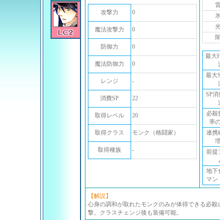
攻撃力
0
魔法攻撃力
0
防御力
0
最大
魔法防御力
0
最大
レンジ
-
SP
消費SP
22
必殺
取得レベル
20
率
取得クラス
モンク（格闘家）
連携
取得種族
-
前提
地下
マン
【解説】
心身の調和が取れたモンクのみが体得できる必殺
撃。クラスチェンジ後も装備可能。