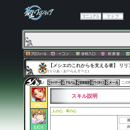
【メシエのこれからを支える者】 リリ
(りりあ・おーらんそーと)
このP
スキル説明
人の心、草の心