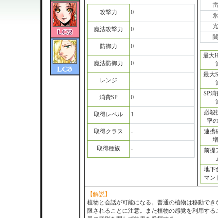
攻撃力
0
魔法攻撃力
0
防御力
0
最大
魔法防御力
0
最大
レンジ
-
SP
消費SP
0
必殺
取得レベル
1
率
取得クラス
-
連携
取得種族
-
前提
地下
マン
【解説】
植物と会話が可能になる。普通の植物は移動でき
限されることに注意。また植物の感覚を利用する