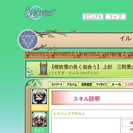
イル
【桜吹雪の良く似合う】 上杉 三郎景
(うえすぎ・さぶろうかげとら)
このP
スキル説明
ヒロイックアサルト