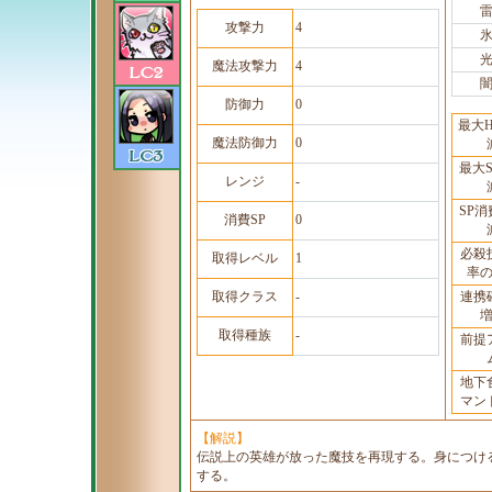
攻撃力
4
魔法攻撃力
4
防御力
0
最大
魔法防御力
0
最大
レンジ
-
SP
消費SP
0
必殺
取得レベル
1
率
取得クラス
-
連携
取得種族
-
前提
地下
マン
【解説】
伝説上の英雄が放った魔技を再現する。身につけ
する。