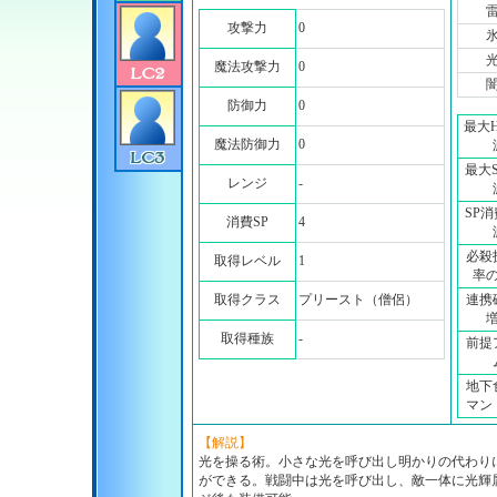
攻撃力
0
魔法攻撃力
0
防御力
0
最大
魔法防御力
0
最大
レンジ
-
SP
消費SP
4
必殺
取得レベル
1
率
取得クラス
プリースト（僧侶）
連携
取得種族
-
前提
地下
マン
【解説】
光を操る術。小さな光を呼び出し明かりの代わり
ができる。戦闘中は光を呼び出し、敵一体に光輝