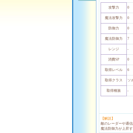
攻撃力
0
魔法攻撃力
0
防御力
0
魔法防御力
7
レンジ
-
消費SP
0
取得レベル
6
取得クラス
ソ
取得種族
-
【解説】
敵のレーダーや通信
魔法防御力が上昇す