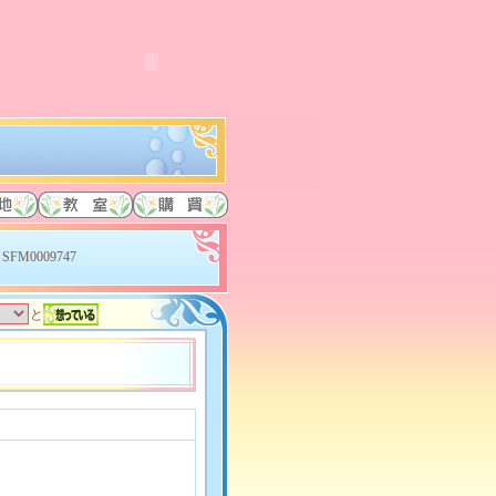
SFM0009747
と