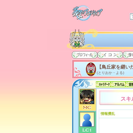
【鳥丘家を継いだ
(とりおか・よる)
スキ
情報攪乱