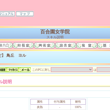
百合園女学院
スキル説明
】 鳥丘 ヨル
このPCに対し
は
ル説明
属性
付与属性
耐性
炎熱
-
100%