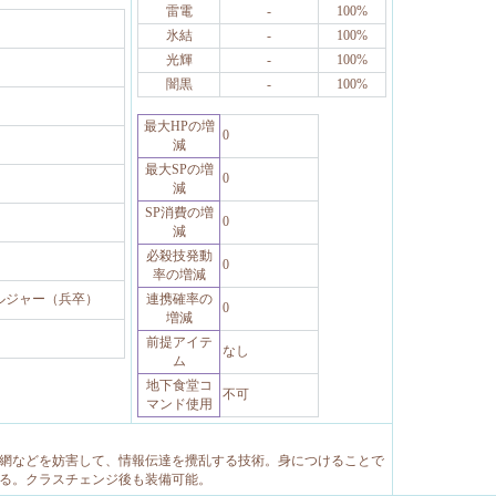
雷電
-
100%
氷結
-
100%
光輝
-
100%
闇黒
-
100%
最大HPの増
0
減
最大SPの増
0
減
SP消費の増
0
減
必殺技発動
0
率の増減
ルジャー（兵卒）
連携確率の
0
増減
前提アイテ
なし
ム
地下食堂コ
不可
マンド使用
網などを妨害して、情報伝達を攪乱する技術。身につけることで
る。クラスチェンジ後も装備可能。