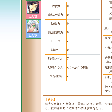
攻撃力
0
魔法攻撃力
0
防御力
0
最大
魔法防御力
0
最大
レンジ
-
SP
消費SP
0
必殺
取得レベル
7
率
取得クラス
ケンセイ（拳聖）
連携
取得種族
-
前提
地下
マン
【解説】
危機を察知した拳聖は、雷光のように素早く身構
る。戦闘開始時に敵全体の物理攻撃を行う。