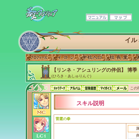
イル
【リンネ・アシュリングの伴侶】 博季
(ひろき・あしゅりんぐ)
このP
スキル説明
雷霆の拳