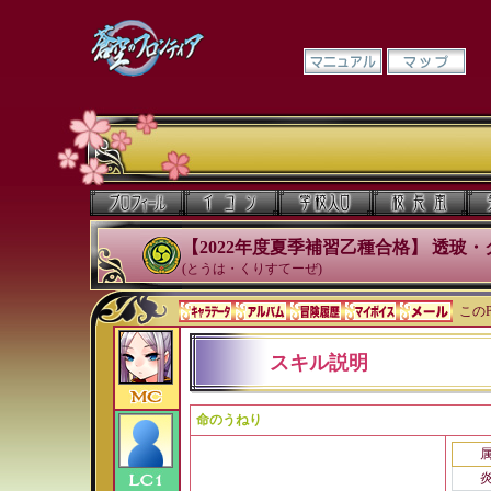
【2022年度夏季補習乙種合格】 透玻
(とうは・くりすてーぜ)
このP
スキル説明
命のうねり