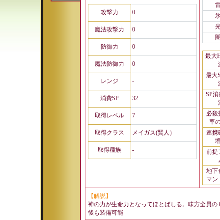
攻撃力
0
魔法攻撃力
0
防御力
0
最大
魔法防御力
0
最大
レンジ
-
SP
消費SP
32
必殺
取得レベル
7
率
取得クラス
メイガス(賢人）
連携
取得種族
-
前提
地下
マン
【解説】
神の力が生命力となってほとばしる。味方全員の
後も装備可能