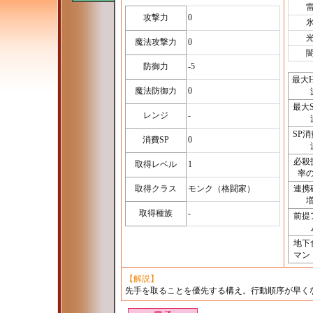
攻撃力
0
魔法攻撃力
0
防御力
-5
最大
魔法防御力
0
最大
レンジ
-
SP
消費SP
0
必殺
取得レベル
1
率
取得クラス
モンク（格闘家）
連携
取得種族
-
前提
地下
マン
【解説】
先手を取ることを優先する構え。行動順序が早く