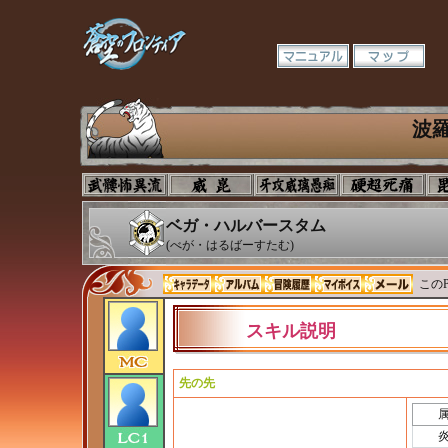
波
ベガ・ハルバースタム
(べが・はるばーすたむ)
このP
スキル説明
先の先