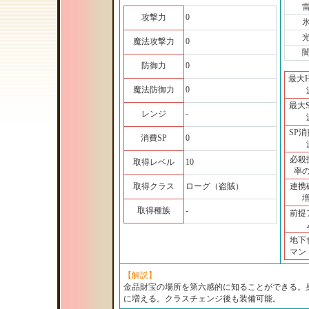
攻撃力
0
魔法攻撃力
0
防御力
0
最大
魔法防御力
0
最大
レンジ
-
SP
消費SP
0
必殺
取得レベル
10
率
取得クラス
ローグ（盗賊）
連携
取得種族
-
前提
地下
マン
【解説】
金品財宝の場所を第六感的に知ることができる。
に増える。クラスチェンジ後も装備可能。