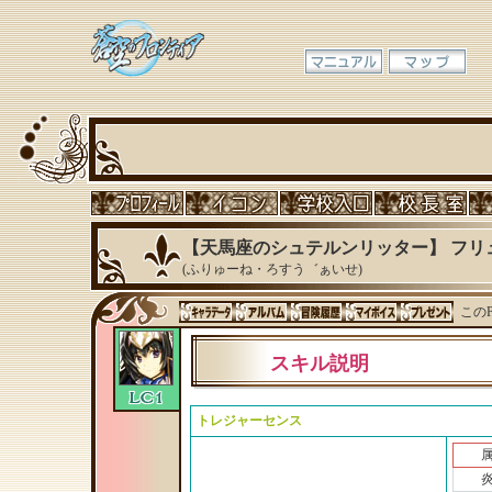
【天馬座のシュテルンリッター】 フリ
(ふりゅーね・ろすう゛ぁいせ)
このP
スキル説明
トレジャーセンス