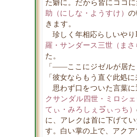
た癖に。だから皆にココに
助（にしな・ようすけ）
の
きます。
珍しく年相応らしいやり
羅・サンダース三世（まさ
た。
「――ここにジゼルが居た
「彼女ならもう直ぐ此処に
思わず口をついた言葉に
クサンダル四世・ミロシェ
てぃ・みろしぇゔぃっち）
に、アレクは首に下げてい
す。白い掌の上で、アクア