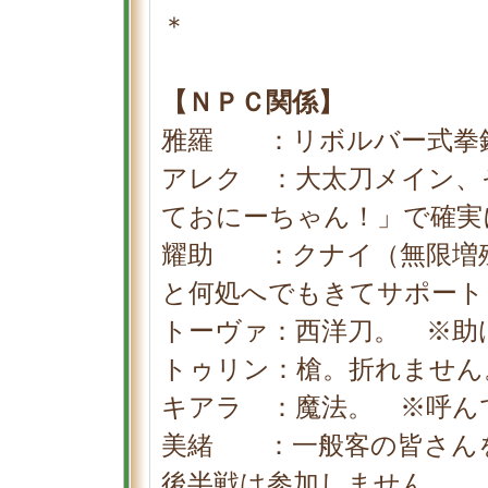
＊
【ＮＰＣ関係】
雅羅 ：リボルバー式拳
アレク ：大太刀メイン、
ておにーちゃん！」で確実
耀助 ：クナイ（無限増
と何処へでもきてサポート
トーヴァ：西洋刀。 ※助
トゥリン：槍。折れません
キアラ ：魔法。 ※呼ん
美緒 ：一般客の皆さん
後半戦は参加しません。