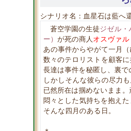
シナリオ名：血星石は藍へ還
蒼空学園の生徒
ジゼル・
ー）
が死の商人
オスヴァル
あの事件からやがて一月（
数々のテロリストを顧客に
長達は事件を秘匿し、裏で
しかしそんな彼らの尽力も
已然所在は掴めないまま。
悶々とした気持ちを抱えた
そんな四月のある日。