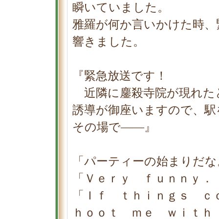
瞬いていました。
雅羅が何か言いかけた時、
響きました。
『緊急放送です！
近隣に鏖殺寺院が現れた
誘導が御座いますので、駅
その場で――』
「パーティーの始まりだな
「Ｖｅｒｙ ｆｕｎｎｙ．
「Ｉｆ ｔｈｉｎｇｓ ｃ
ｈｏｏｔ ｍｅ ｗｉｔｈ