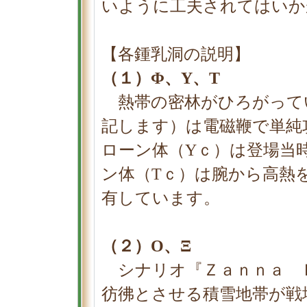
いように工夫されてはいか
【各鍾乳洞の説明】
（１）Φ、Υ、Τ
熱帯の密林がひろがってい
記します）は電磁鞭で単純
ローン体（Υｃ）は登場当
ン体（Τｃ）は腕から高熱
有しています。
（２）Ο、Ξ
シナリオ『Ｚａｎｎａ 
彷彿とさせる積雪地帯が戦