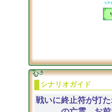
リア
シナリオガイド
戦いに終止符が打た
の亡霊。お前