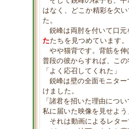
そして鋭峰の様子も、平
はなく、どこか精彩を欠い
た。
鋭峰は両肘を付いて口元
た
たちを見つめています。
やや猫背です。背筋を伸
普段の彼からすれば、この
「よく応召してくれた」
鋭峰は壁の全面モニターで
けました。
「諸君を招いた理由につい
私に届いた映像を見せよう
それは動画によるレター