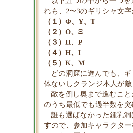
以下五つの中から一つを
れも、2〜3のギリシャ文
（１）Φ、Υ、Τ
（２）Ο、Ξ
（３）Π、Ρ
（４）Η、Ι
（５）Κ、Μ
どの洞窟に進んでも、ギ
体ないしクランジ本人が敵
敵を倒し奥まで進むこと
のうち最低でも過半数を突
誰も選ばなかった鍾乳洞
す
ので、参加キャラクター