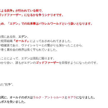
による抗争』が行われている街で、
ゴッドファーザー」になるかを争うシナリオです。
ため、「エデン」での出来事はパラレルワールドという扱いとなります。
の境にある街、
エデン
。
な犯罪組織
『オールド』
によっておさめられてきました。
が穏健派であり、ヴァイシャリーとの繋がりも深かったことから、
り巻く裏社会の秩序は長く守られていました。
たことによって、エデンは混乱に陥ります。
つかり合い、誰もがエデンの
ゴッドファーザー
を目指すようになったのです。
た“抗争”。
は死に、オールドのボスは
ラルク・アントゥルース
と
キアラ
になりました。
もボスを失いました。