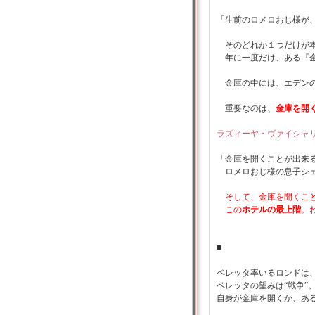
「生前のロメロおじ様が、
そのどれか１つだけが
年に一度だけ、ある『金
金庫の中には、エデンの
重要なのは、
金庫を開
ラズィーヤ・ヴァイシャ
「金庫を開くことが出来
ロメロおじ様の息子シェ
そして、金庫を開くこ
この
ホテルの最上階
。
■
ベレッタ率いるロンドは
ベレッタの望みは“戦争”
自身が金庫を開くか、あ