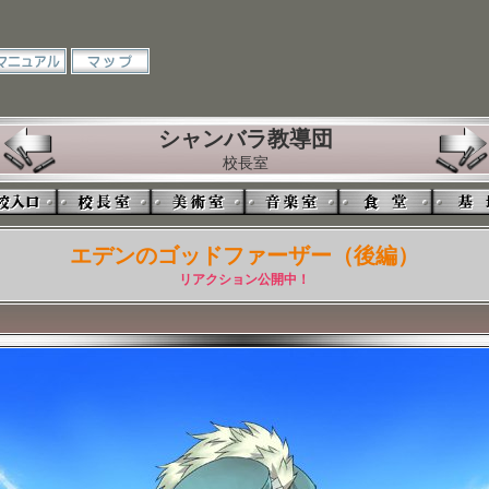
シャンバラ教導団
校長室
エデンのゴッドファーザー（後編）
リアクション公開中！