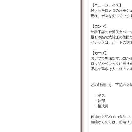
【ニューフェイス】
殺されたロメロの息子シ
現在、ボスを失っていま
【ロンド】
年齢不詳の金髪美女ベレ
最も冷酷で武闘派の集団
ベレッタは、ハートの刻
【カーズ】
おデブで卑屈なマルコが
ロッソやベレッタに擦り
野心の強さは人一倍のマ
どの組織にも、下記の立
・ボス
・幹部
・構成員
後編から初めての参加で
前編からの方は、前編リ