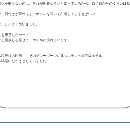
選択を取らないのは、それが困難な事だと知っているから。ロメロがそのくらいは見
け、日付けが変わるまでホテルを武力で占拠してしまえばいい。
だ、と小さく笑いました。
兵を用意したカーズ。
する素振りを見せて、ホテルに現れています。
る境界線の区画――そのグレーゾーンに建つエデンの最高級ホテル。
る戦場になろうとしていました。