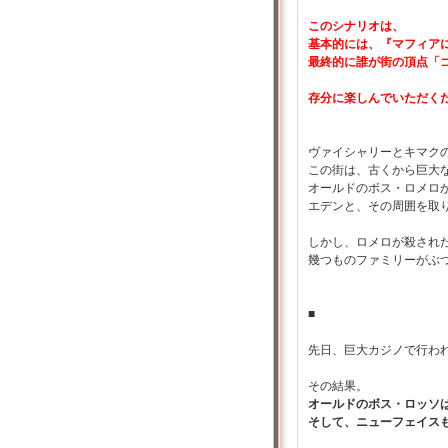
このシナリオは、
基本的には、『マフィア
最終的に誰が街の頂点「
存分に楽しんでいただく
ヴァイシャリーとキマク
この街は、古くから巨大
オールドのボス・ロメロ
エデンと、その周囲を取
しかし、ロメロが殺され
幾つものファミリーがぶ
■
先日、巨大カジノで行われ
その結果。
オールドのボス・ロッソ
そして、ニューフェイス