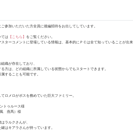
にご参加いただいた方全員に後編招待をお出してしています。
いては
【こちら】
をご覧ください。
マスターコメントに登場している情報は、基本的にＰＣは全て知っていることが出来
の組織が存在しており、
する方は、どの組織に所属している状態からでもスタートできます。
所属することも可能です。
してロメロがボスを務めていた巨大ファミリー。
・アントゥルース様
（新風 燕馬）様
鍵はラルクさんが、
た鍵はキアラさんが持っています。