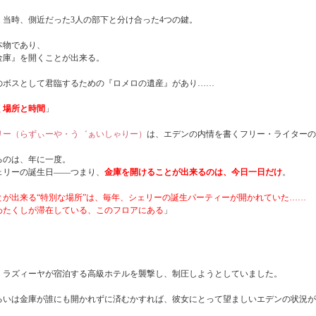
当時、側近だった3人の部下と分け合った4つの鍵。
本物であり、
庫』を開くことが出来る。
ボスとして君臨するための『ロメロの遺産』があり……
く場所と時間
」
リー（らずぃーや・う゛ぁいしゃりー）
は、エデンの内情を書くフリー・ライターの
るのは、年に一度。
リーの誕生日――つまり、
金庫を開けることが出来るのは、今日一日だけ
。
とが出来る“特別な場所”は、毎年、シェリーの誕生パーティーが開かれていた……
わたくしが滞在している、このフロアにある
」
、ラズィーヤが宿泊する高級ホテルを襲撃し、制圧しようとしていました。
。
るいは金庫が誰にも開かれずに済むかすれば、彼女にとって望ましいエデンの状況が