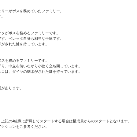
ェリーがボスを務めていたファミリー。
す。
ッタがボスを務めるファミリーです。
です。ベレッタ自身も相当な手練です。
印がされた鍵を持っています。
ボスを務めるファミリーです。
寄り、中立を装いながら小狡く立ち回っています。
ルコは、ダイヤの刻印がされた鍵を持っています。
場があります。
、上記の4組織に所属してスタートする場合は構成員からのスタートとなります。
アクションをご参考ください。