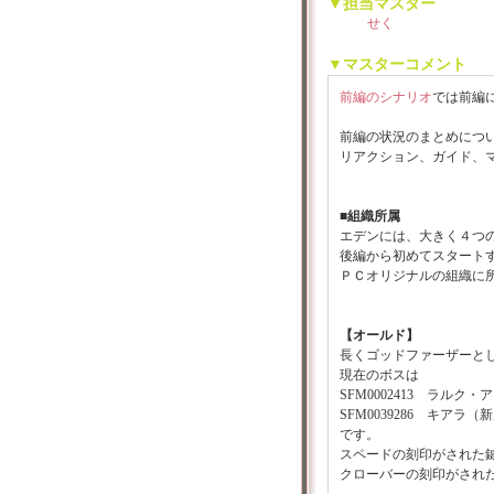
▼担当マスター
せく
▼マスターコメント
前編のシナリオ
では前編
前編の状況のまとめにつ
リアクション、ガイド、
■組織所属
エデンには、大きく４つ
後編から初めてスタート
ＰＣオリジナルの組織に
【オールド】
長くゴッドファーザーと
現在のボスは
SFM0002413 ラルク
SFM0039286 キアラ
です。
スペードの刻印がされた
クローバーの刻印がされ