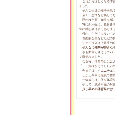
これから涼しくなる季節
ました。
そんな生徒の様子を見て
「全く、怠惰など美しく
浮かれた顔、知性を感じ
特に新入生は、夏休み明
強に励む者は多くありま
「何か、手だてはないも
表面的な美などただの飾
ジェイダスは上級生の成
「そんなに催事が好きな
さも面倒くさそうにパー
く微笑みました。
「なる程。体育祭とは言
「……貴様がそうしたい
今までは、イエニチェリ
しかし今回は職員で体育
一体彼らは、何を体育祭
そして、成績不振の対
少し早めの体育祭には、