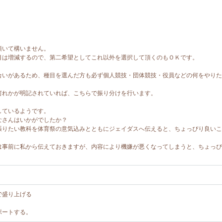
頂いて構いません。
目は増減するので、第二希望としてこれ以外を選択して頂くのもＯＫです。
合いがあるため、種目を選んだ方も必ず個人競技・団体競技・役員などの何をやりた
何れかが明記されていれば、こちらで振り分けを行います。
しているようです。
なさんはいかがでしたか？
張りたい教科を体育祭の意気込みとともにジェイダスへ伝えると、ちょっぴり良いこ
は事前に私から伝えておきますが、内容により機嫌が悪くなってしまうと、ちょっぴ
で盛り上げる
ポートする。