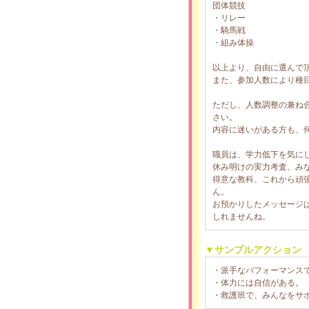
団体競技
・リレー
・騎馬戦
・組み体操
以上より、自由に選んで
また、参加人数により種
ただし、人数調整の兼ね
さい。
内容に迷いがある方も、
職員は、学力低下を気に
休み明けの実力考査、み
得意な教科、これから頑
ん。
お預かりしたメッセージ
しれませんね。
▼サンプルアクション
・派手なパフォーマンス
・体力には自信がある。
・救護班で、みんなをサ