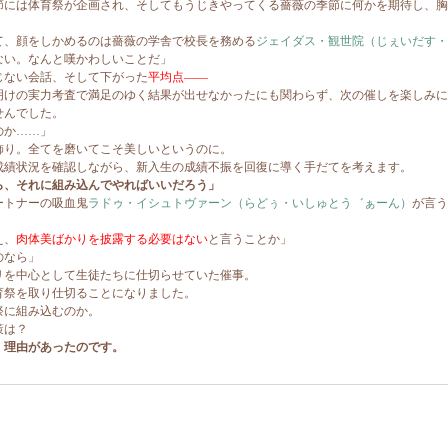
には体育祭が企画され、そしてもうじきやってくる薔薇の季節に何かを期待し、胸
、顔をしかめるのは薔薇の学舎で校長を務める
ジェイダス・観世院（じぇいだす・
ない。なんと嘆かわしいことだ」
ない会話、そして下がった
平均点――
けの実力考査で満足のゆく結果が出せなかったにも関わらず、次の催しを楽しみに
せんでした。
のか……」
り。全てを磨いてこそ美しいというのに。
績状況を確認しながら、新入生の成績不振を回復に導く手だてを考えます。
ら、それに組み込んでやればいいだろう」
トナーの吸血鬼
ラドゥ・イシュトヴァーン（らどぅ・いしゅとう゛ぁーん）
が言う
え、
肉体美ばかりを披露する必要はない
と言うことか」
のなら」
を中心として生徒たちに仕切らせていた催事。
祭を取り仕切ることになりました。
に組み込むのか。
策は？
理由があったのです。