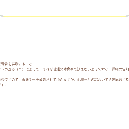
で青春を謳歌すること。
ドゥの企み（？）によって、それが普通の体育祭で済まないようですが、詳細の告知
育祭ですので、薔薇学生を優先させて頂きますが、他校生との試合いで切磋琢磨する
です。