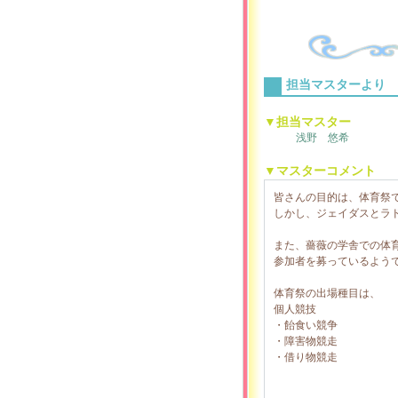
担当マスターより
▼担当マスター
浅野 悠希
▼マスターコメント
皆さんの目的は、体育祭
しかし、ジェイダスとラ
また、薔薇の学舎での体
参加者を募っているよう
体育祭の出場種目は、
個人競技
・飴食い競争
・障害物競走
・借り物競走